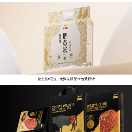
金龙鱼x同道 | 免淘洗胚芽米包装设计